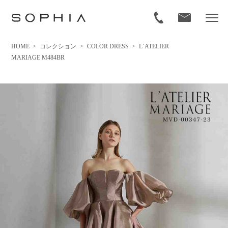
HOME
>
コレクション
>
COLOR DRESS
>
L`ATELIER
MARIAGE M484BR