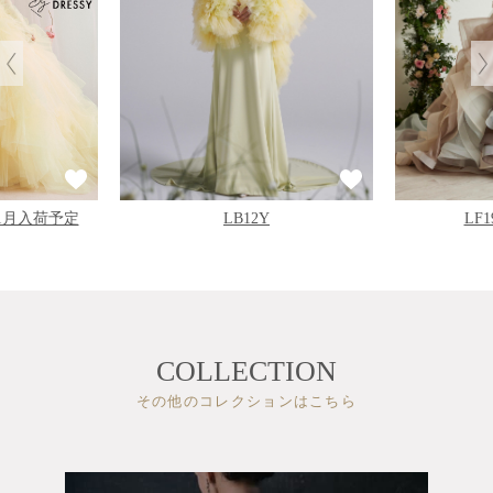
11月入荷予定
LB12Y
LF
COLLECTION
その他のコレクションはこちら