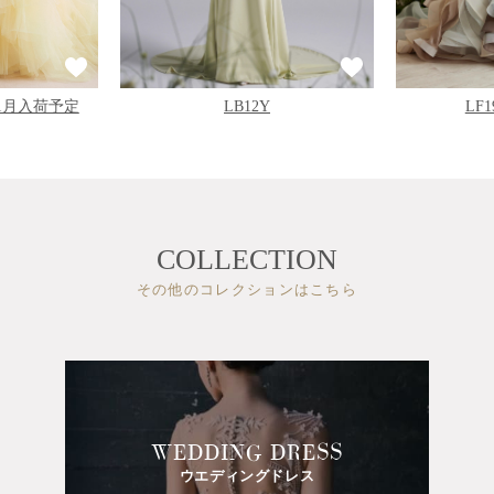
11月入荷予定
LB12Y
LF
COLLECTION
その他のコレクションはこちら
WEDDING DRESS
ウエディングドレス