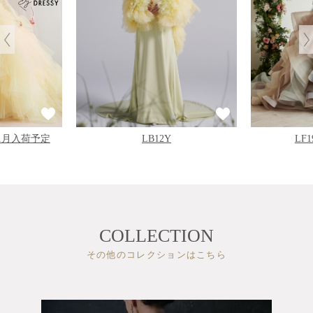
11月入荷予定
LB12Y
LF
COLLECTION
その他のコレクションはこちら