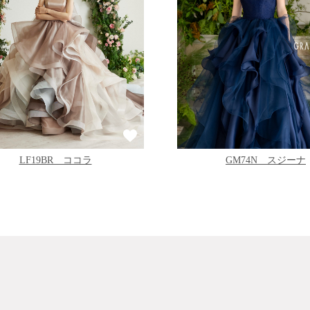
GM74N スジーナ
LF19BR ココラ