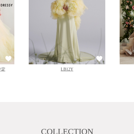
予定
LB12Y
COLLECTION