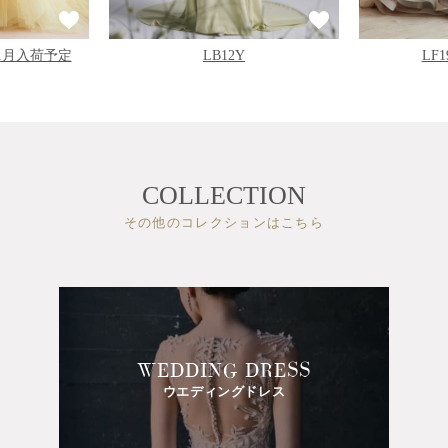
11月入荷予定
LB12Y
LF
COLLECTION
その他のコレクションはこちら
WEDDING DRESS
ウエディングドレス