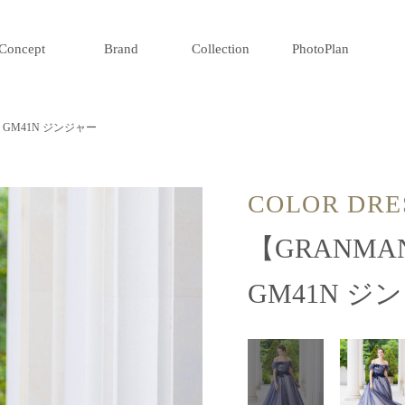
Concept
Brand
Collection
PhotoPlan
E GM41N ジンジャー
COLOR DRE
【GRANMA
GM41N ジ