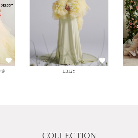
予定
LB12Y
COLLECTION