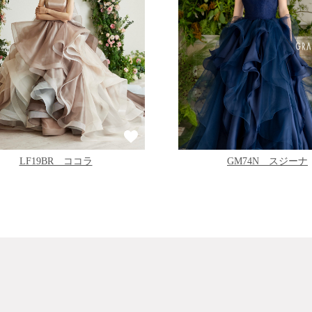
GM74N スジーナ
LF19BR ココラ