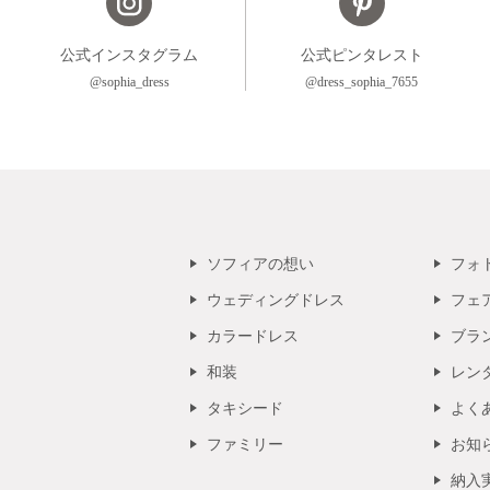
公式インスタグラム
公式ピンタレスト
@sophia_dress
@dress_sophia_7655
ソフィアの想い
フォ
ウェディングドレス
フェ
カラードレス
ブラ
和装
レン
タキシード
よく
ファミリー
お知
納入