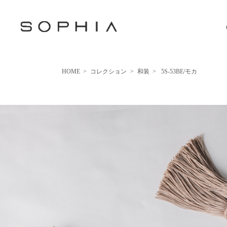
HOME
>
コレクション
>
和装
>
5S-53BE/モカ