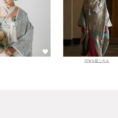
ITW3/花ごろも