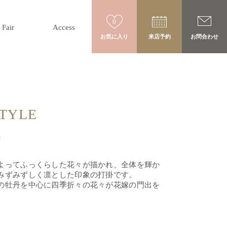
0
Fair
Access
お気に入り
来店予約
お問合わせ
STYLE
カ
よってふっくらした花々が描かれ、全体を輝か
みずみずしく凛とした印象の打掛です。
の牡丹を中心に四季折々の花々が花嫁の門出を