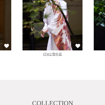
ITW2/雪中花
COLLECTION