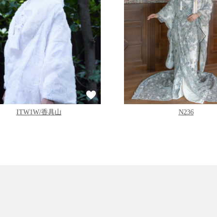
ITW1W/香具山
N236